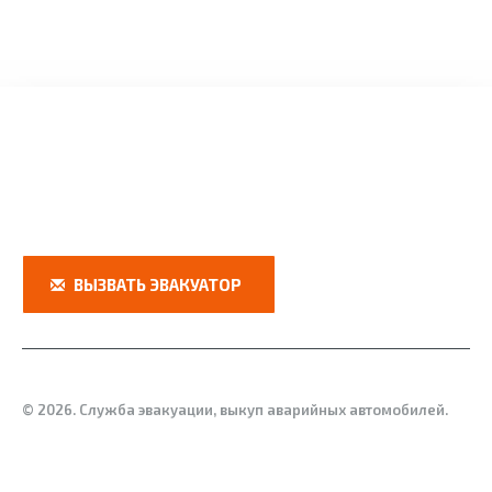
+7 (8452) 600-605 / +7 (906) 307-15-22
410064 г. Саратов ул. Тархова 1
ВЫЗВАТЬ ЭВАКУАТОР
© 2026. Служба эвакуации, выкуп аварийных автомобилей.
Создание сайта:
internet-step.com